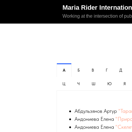
Maria Rider Internatio
Working at the intersection of pub
А
Б
В
Г
Д
Ц
Ч
Ш
Ю
Я
Абдульзянов Артур
"Тара
Андониева Елена
"Приро
Андониева Елена
"Скеле