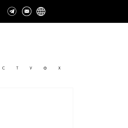
С
Т
У
Ф
Х