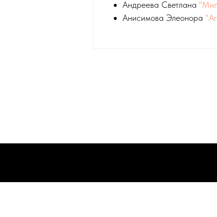
Андреева Светлана
"Мил
Анисимова Элеонора
"Ar