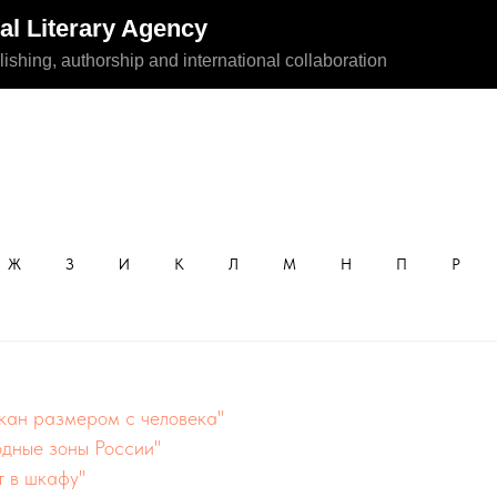
nal Literary Agency
lishing, authorship and international collaboration
Ж
З
И
К
Л
М
Н
П
Р
кан размером с человека"
дные зоны России"
т в шкафу"