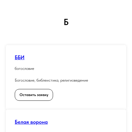
Б
ББИ
богословие
Богословие, библеистика, религиоведение
Оставить заявку
Белая ворона